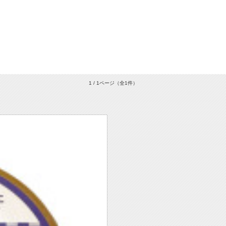
1 / 1ページ
（全1件）