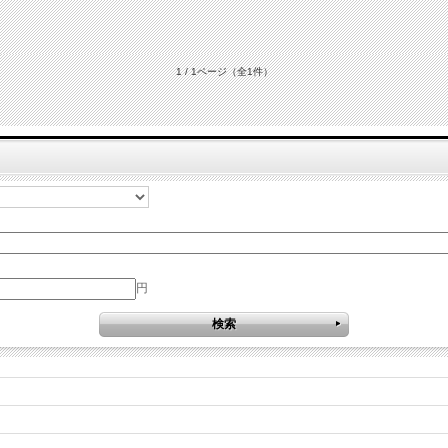
1 / 1ページ
（全1件）
円