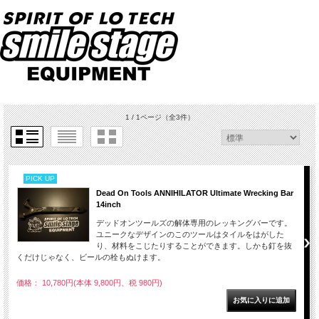
1 / 1ページ
（全3件）
PICK UP
Dead On Tools ANNIHILATOR Ultimate Wrecking Bar
14inch
デッドオンツールズの解体専用のレッキングバーです。
ユニークなデザインのこのツールはタイルをはがした
り、材料をこじたりすることができます。しかも釘を抜
くだけじゃなく、ビールの栓もぬけます。
価格： 10,780円(本体 9,800円、税 980円)