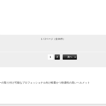
1 / 2ページ
（全36件）
1
2
次へ
ーの取り付け可能なプロフェッショナル向け軽量かつ快適性の高いヘルメット