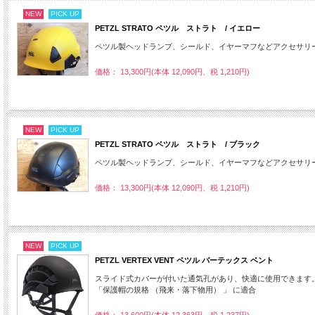
NEW
PICK UP
PETZL STRATO ペツル ストラト / イエロー
ペツル製ヘッドランプ、シールド、イヤーマフなどアクセサリ
価格： 13,300円(本体 12,090円、税 1,210円)
NEW
PICK UP
PETZL STRATO ペツル ストラト / ブラック
ペツル製ヘッドランプ、シールド、イヤーマフなどアクセサリ
価格： 13,300円(本体 12,090円、税 1,210円)
NEW
PICK UP
PETZL VERTEX VENT ペツル バーテックス ベント
スライド式カバーが付いた通気孔があり、快適に使用できます
「保護帽の規格 （飛来・落下物用） 」 に適合
価格： 13,600円(本体 12,363円、税 1,237円)