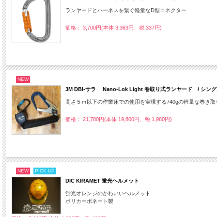
ランヤードとハーネスを繋ぐ軽量なD型コネクター
価格： 3,700円(本体 3,363円、税 337円)
NEW
3M DBI-サラ Nano-Lok Light 巻取り式ランヤード / シ
高さ５ｍ以下の作業床での使用を実現する740gの軽量な巻き
価格： 21,780円(本体 19,800円、税 1,980円)
NEW
PICK UP
DIC KIRAMET 蛍光ヘルメット
蛍光オレンジのかわいいヘルメット
ポリカーボネート製