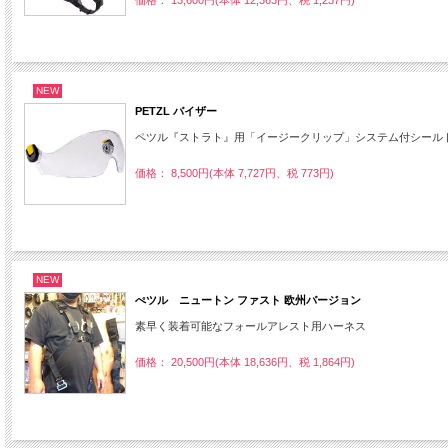
NEW
PETZL バイザー
ペツル『ストラト』用「イージークリップ」システム付シール
価格： 8,500円(本体 7,727円、税 773円)
NEW
ぺツル ニュートン ファスト 欧州バージョン
素早く装着可能なフォールアレスト用ハーネス
価格： 20,500円(本体 18,636円、税 1,864円)