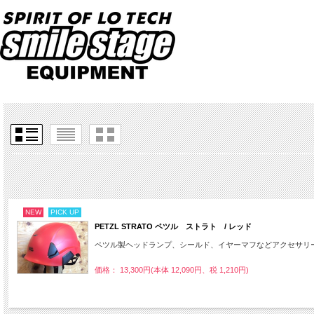
NEW
PICK UP
PETZL STRATO ペツル ストラト / レッド
ペツル製ヘッドランプ、シールド、イヤーマフなどアクセサリ
価格： 13,300円(本体 12,090円、税 1,210円)