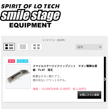
1 / 1ページ
（全1件）
NEW
PICK UP
スマイルステージイクイップメント チタン製舞台屋
鎚 FLAT 頭丈
軽量なチタン製ナグリ。
楔が出ないフラットモデル。
価格： 13,200円(本体 12,000円、税 1,200円)