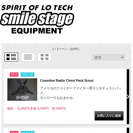
1 / 1ページ
（全6件）
NEW
PICK UP
Coaxsher Radio Chest Pack Scout
アメリカのファイヤーファイター用ラジオチェストパッ
ク。
モトローラもおまかせ。
価格： 9,240円(本体 8,400円、税 840円)
NEW
PICK UP